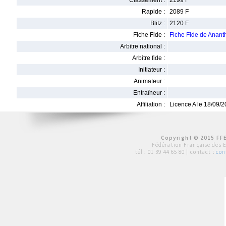
Classement :
2199 F
Rapide :
2089 F
Blitz :
2120 F
Fiche Fide :
Fiche Fide de Anan
Arbitre national :
Arbitre fide :
Initiateur :
Animateur :
Entraîneur :
Affiliation :
Licence A le 18/09/
Copyright © 2015 FFE
Fédération Française des 
tél :
01 39 44 65 80
| contact :
con