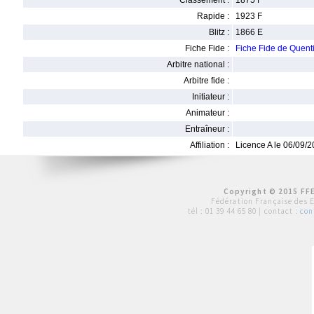
Classement :
1875 F
Rapide :
1923 F
Blitz :
1866 E
Fiche Fide :
Fiche Fide de Quen
Arbitre national :
Arbitre fide :
Initiateur :
Animateur :
Entraîneur :
Affiliation :
Licence A le 06/09/
Copyright © 2015 FFE
Fédération Française des 
tél :
01 39 44 65 80
| contact :
con