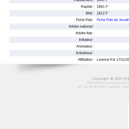
Classement :
1847 F
Rapide :
1861 F
Blitz :
1812 F
Fiche Fide :
Fiche Fide de Jon
Arbitre national :
Arbitre fide :
Initiateur :
Animateur :
Entraîneur :
Affiliation :
Licence A le 17/11/
Copyright © 2015 FFE
Fédération Française des 
tél :
01 39 44 65 80
| contact :
con