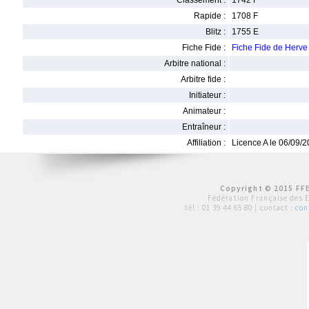
Classement :
1742 F
Rapide :
1708 F
Blitz :
1755 E
Fiche Fide :
Fiche Fide de Her
Arbitre national :
Arbitre fide :
Initiateur :
Animateur :
Entraîneur :
Affiliation :
Licence A le 06/09/
Copyright © 2015 FFE
Fédération Française des 
tél :
01 39 44 65 80
| contact :
con