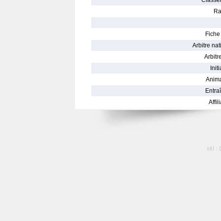
Classe
Ra
Fiche 
Arbitre nat
Arbitre
Init
Anima
Entraî
Affil
tél :