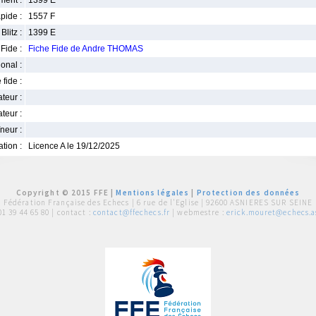
ment :
1399 E
pide :
1557 F
Blitz :
1399 E
Fide :
Fiche Fide de Andre THOMAS
ional :
 fide :
iateur :
teur :
neur :
iation :
Licence A le 19/12/2025
Copyright © 2015 FFE |
Mentions légales
|
Protection des données
Fédération Française des Echecs |
6 rue de l'Eglise | 92600 ASNIERES SUR SEINE
01 39 44 65 80
| contact :
contact@ffechecs.fr
| webmestre :
erick.mouret@echecs.as