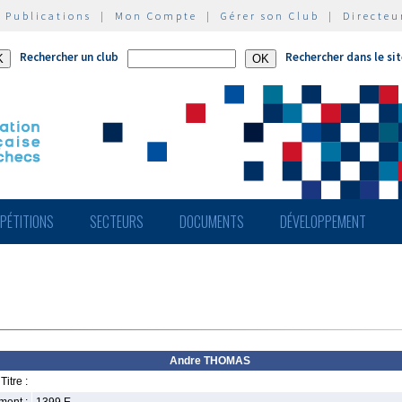
|
Publications
|
Mon Compte
|
Gérer son Club
|
Directeu
Rechercher un club
Rechercher dans le si
PÉTITIONS
SECTEURS
DOCUMENTS
DÉVELOPPEMENT
Andre THOMAS
Titre :