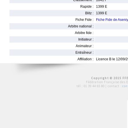
Classement :
1841 F
Rapide :
1399 E
Blitz :
1399 E
Fiche Fide :
Fiche Fide de Asen
Arbitre national :
Arbitre fide :
Initiateur :
Animateur :
Entraîneur :
Affiliation :
Licence B le 12/09/
Copyright © 2015 FFE
Fédération Française des 
tél :
01 39 44 65 80
| contact :
con