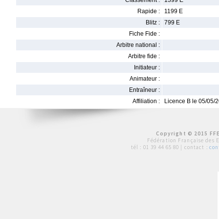
Classement :
1399 E
Rapide :
1199 E
Blitz :
799 E
Fiche Fide :
Arbitre national :
Arbitre fide :
Initiateur :
Animateur :
Entraîneur :
Affiliation :
Licence B le 05/05/
Copyright © 2015 FFE
Fédération Française des 
tél :
01 39 44 65 80
| contact :
con