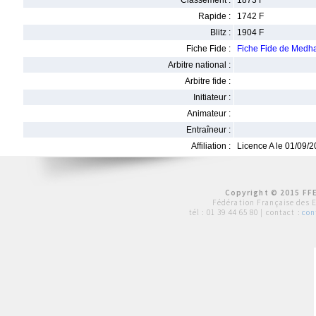
Classement :
1873 F
Rapide :
1742 F
Blitz :
1904 F
Fiche Fide :
Fiche Fide de Med
Arbitre national :
Arbitre fide :
Initiateur :
Animateur :
Entraîneur :
Affiliation :
Licence A le 01/09/
Copyright © 2015 FFE
Fédération Française des 
tél :
01 39 44 65 80
| contact :
con