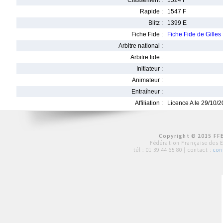
Classement :
1524 F
Rapide :
1547 F
Blitz :
1399 E
Fiche Fide :
Fiche Fide de Gill
Arbitre national :
Arbitre fide :
Initiateur :
Animateur :
Entraîneur :
Affiliation :
Licence A le 29/10/
Copyright © 2015 FFE
Fédération Française des 
tél :
01 39 44 65 80
| contact :
con