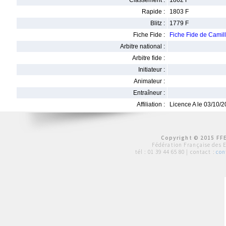
Classement :
1862 F
Rapide :
1803 F
Blitz :
1779 F
Fiche Fide :
Fiche Fide de Cami
Arbitre national :
Arbitre fide :
Initiateur :
Animateur :
Entraîneur :
Affiliation :
Licence A le 03/10/
Copyright © 2015 FFE
Fédération Française des 
tél :
01 39 44 65 80
| contact :
con