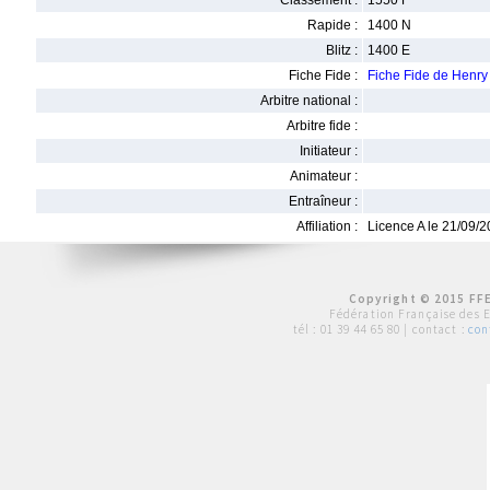
Classement :
1550 F
Rapide :
1400 N
Blitz :
1400 E
Fiche Fide :
Fiche Fide de Hen
Arbitre national :
Arbitre fide :
Initiateur :
Animateur :
Entraîneur :
Affiliation :
Licence A le 21/09/
Copyright © 2015 FFE
Fédération Française des 
tél :
01 39 44 65 80
| contact :
con