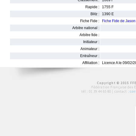
Classement :
1669 F
Rapide :
1755 F
Blitz :
1390 E
Fiche Fide :
Fiche Fide de Jaso
Arbitre national :
Arbitre fide :
Initiateur :
Animateur :
Entraîneur :
Affiliation :
Licence A le 09/02/
Copyright © 2015 FFE
Fédération Française des 
tél :
01 39 44 65 80
| contact :
con