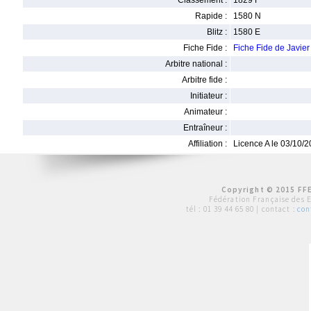
Classement :
1829 F
Rapide :
1580 N
Blitz :
1580 E
Fiche Fide :
Fiche Fide de Javi
Arbitre national :
Arbitre fide :
Initiateur :
Animateur :
Entraîneur :
Affiliation :
Licence A le 03/10/
Copyright © 2015 FFE
Fédération Française des 
tél :
01 39 44 65 80
| contact :
con