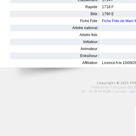
Classement :
1714 F
Rapide :
1718 F
Blitz :
1790 E
Fiche Fide :
Fiche Fide de Mar
Arbitre national :
Arbitre fide :
Initiateur :
Animateur :
Entraîneur :
Affiliation :
Licence A le 10/09/
Copyright © 2015 FFE
Fédération Française des 
tél :
01 39 44 65 80
| contact :
con