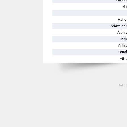
Classe
Ra
Fiche 
Arbitre nat
Arbitre
Init
Anima
Entraî
Affil
tél :