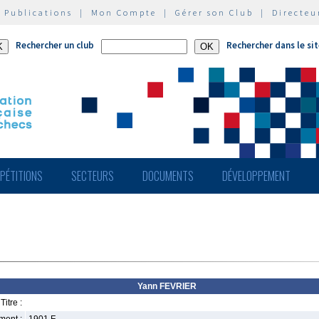
|
Publications
|
Mon Compte
|
Gérer son Club
|
Directeu
Rechercher un club
Rechercher dans le si
PÉTITIONS
SECTEURS
DOCUMENTS
DÉVELOPPEMENT
Yann FEVRIER
Titre :