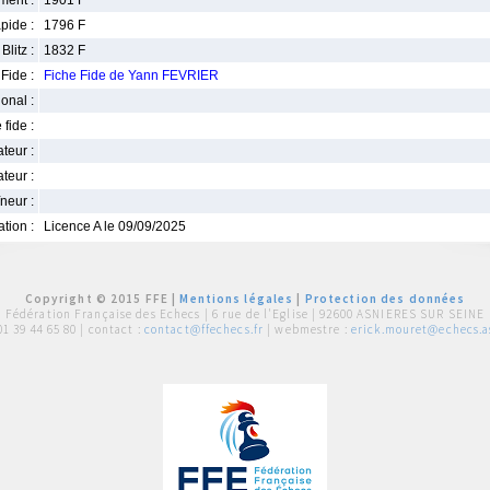
ment :
1901 F
pide :
1796 F
Blitz :
1832 F
Fide :
Fiche Fide de Yann FEVRIER
ional :
 fide :
iateur :
teur :
neur :
iation :
Licence A le 09/09/2025
Copyright © 2015 FFE |
Mentions légales
|
Protection des données
Fédération Française des Echecs |
6 rue de l'Eglise | 92600 ASNIERES SUR SEINE
01 39 44 65 80
| contact :
contact@ffechecs.fr
| webmestre :
erick.mouret@echecs.as