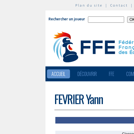
Plan du site
|
Contact
Rechercher un joueur
ACCUEIL
DÉCOUVRIR
FFE
COM
FEVRIER Yann