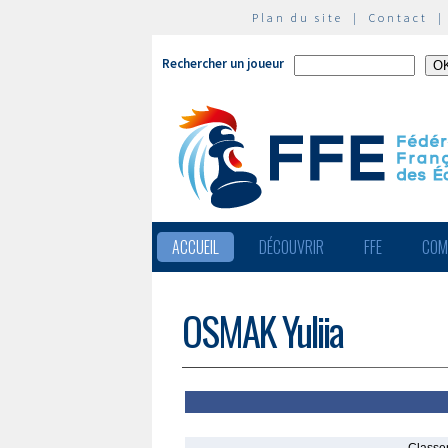
Plan du site
|
Contact
Rechercher un joueur
ACCUEIL
DÉCOUVRIR
FFE
COM
OSMAK Yuliia