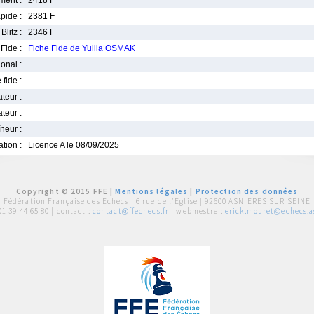
ment :
2418 F
pide :
2381 F
Blitz :
2346 F
Fide :
Fiche Fide de Yuliia OSMAK
ional :
 fide :
iateur :
teur :
neur :
iation :
Licence A le 08/09/2025
Copyright © 2015 FFE |
Mentions légales
|
Protection des données
Fédération Française des Echecs |
6 rue de l'Eglise | 92600 ASNIERES SUR SEINE
01 39 44 65 80
| contact :
contact@ffechecs.fr
| webmestre :
erick.mouret@echecs.as