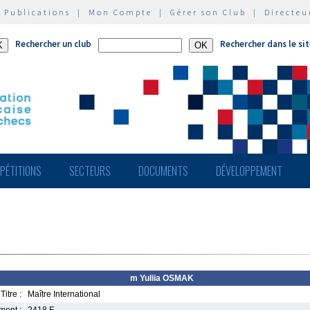
|
Publications
|
Mon Compte
|
Gérer son Club
|
Directeu
Rechercher un club
Rechercher dans le si
PÉTITIONS
SECTEURS
DOCUMENTS
DÉVELOPPEMENT
m Yuliia OSMAK
Titre :
Maître International