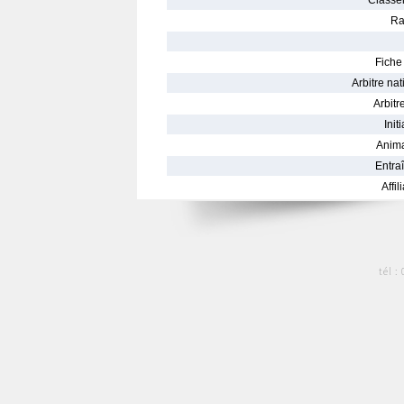
Classe
Ra
Fiche 
Arbitre nat
Arbitre
Init
Anima
Entraî
Affil
tél :