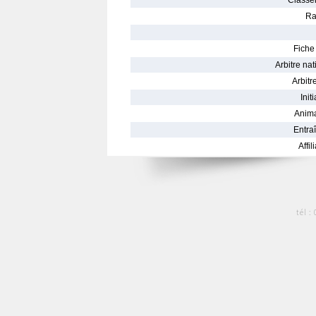
Classe
Ra
Fiche 
Arbitre nat
Arbitre
Init
Anima
Entraî
Affil
tél :