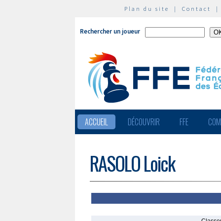
Plan du site
|
Contact
Rechercher un joueur
ACCUEIL
DÉCOUVRIR
FFE
COM
RASOLO Loick