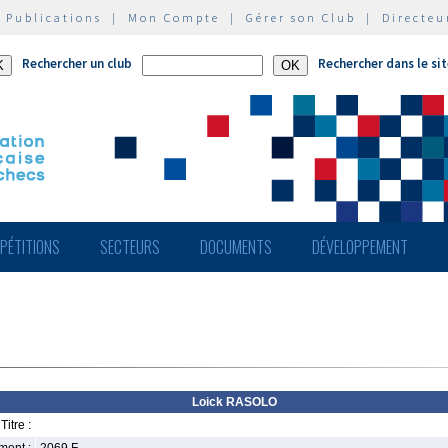
|
Publications
|
Mon Compte
|
Gérer son Club
|
Directeu
Rechercher un club
Rechercher dans le si
PÉTITIONS
SECTEURS
DOCUMENTS
DÉVELOPPEMENT
Loick RASOLO
Titre :