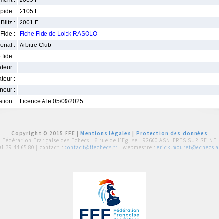
ment :
2069 F
pide :
2105 F
Blitz :
2061 F
Fide :
Fiche Fide de Loick RASOLO
ional :
Arbitre Club
 fide :
iateur :
teur :
neur :
iation :
Licence A le 05/09/2025
Copyright © 2015 FFE |
Mentions légales
|
Protection des données
Fédération Française des Echecs |
6 rue de l'Eglise | 92600 ASNIERES SUR SEINE
01 39 44 65 80
| contact :
contact@ffechecs.fr
| webmestre :
erick.mouret@echecs.as