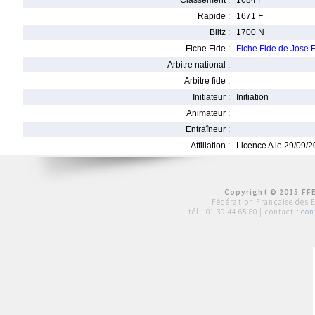
Classement :
1684 F
Rapide :
1671 F
Blitz :
1700 N
Fiche Fide :
Fiche Fide de Jos
Arbitre national :
Arbitre fide :
Initiateur :
Initiation
Animateur :
Entraîneur :
Affiliation :
Licence A le 29/09/
Copyright © 2015 FFE
Fédération Française des 
tél :
01 39 44 65 80
| contact :
con