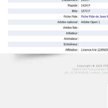
Classement :
1415 F
Rapide :
1424 F
Blitz :
1572 F
Fiche Fide :
Fiche Fide de Jea
Arbitre national :
Arbitre Open 1
Arbitre fide :
Initiateur :
Animateur :
Entraîneur :
Affiliation :
Licence A le 12/09/
Copyright © 2015 FFE
Fédération Française des 
tél :
01 39 44 65 80
| contact :
con