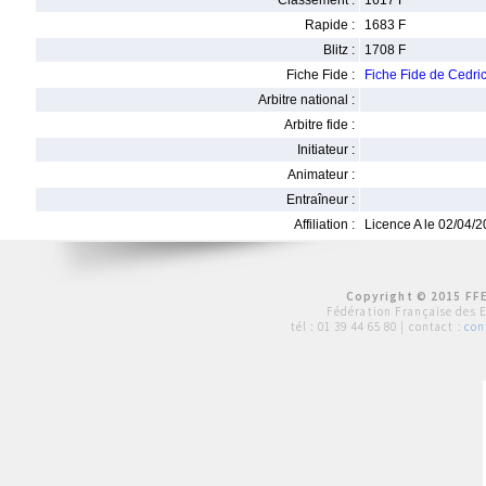
Classement :
1617 F
Rapide :
1683 F
Blitz :
1708 F
Fiche Fide :
Fiche Fide de Cedr
Arbitre national :
Arbitre fide :
Initiateur :
Animateur :
Entraîneur :
Affiliation :
Licence A le 02/04/
Copyright © 2015 FFE
Fédération Française des 
tél :
01 39 44 65 80
| contact :
con