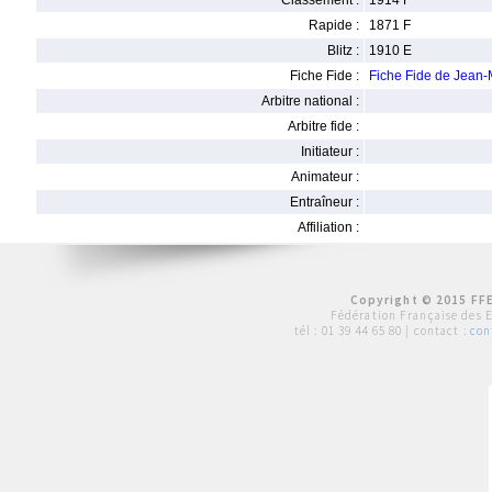
Classement :
1914 F
Rapide :
1871 F
Blitz :
1910 E
Fiche Fide :
Fiche Fide de Jean-
Arbitre national :
Arbitre fide :
Initiateur :
Animateur :
Entraîneur :
Affiliation :
Copyright © 2015 FFE
Fédération Française des 
tél :
01 39 44 65 80
| contact :
con