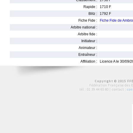
Classement :
1758 F
Rapide :
1710 F
Blitz :
1792 F
Fiche Fide :
Fiche Fide de Amb
Arbitre national :
Arbitre fide :
Initiateur :
Animateur :
Entraîneur :
Affiliation :
Licence A le 30/09/
Copyright © 2015 FFE
Fédération Française des 
tél :
01 39 44 65 80
| contact :
con