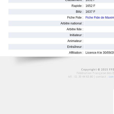
Classement :
1651 F
Rapide :
1652 F
Blitz :
1637 F
Fiche Fide :
Fiche Fide de Ma
Arbitre national :
Arbitre fide :
Initiateur :
Animateur :
Entraîneur :
Affiliation :
Licence A le 30/09/
Copyright © 2015 FFE
Fédération Française des 
tél :
01 39 44 65 80
| contact :
con