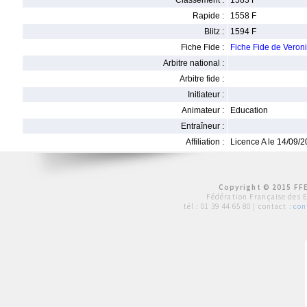
Classement :
1583 F
Rapide :
1558 F
Blitz :
1594 F
Fiche Fide :
Fiche Fide de Vero
Arbitre national :
Arbitre fide :
Initiateur :
Animateur :
Education
Entraîneur :
Affiliation :
Licence A le 14/09/
Copyright © 2015 FFE
Fédération Française des 
tél :
01 39 44 65 80
| contact :
con