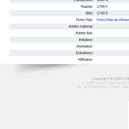
Classement :
1840 N
Rapide :
1709 F
Blitz :
1740 E
Fiche Fide :
Fiche Fide de Olivi
Arbitre national :
Arbitre fide :
Initiateur :
Animateur :
Entraîneur :
Affiliation :
Copyright © 2015 FFE
Fédération Française des 
tél :
01 39 44 65 80
| contact :
con