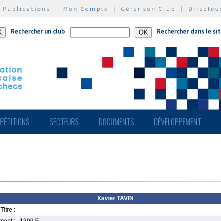
|
Publications
|
Mon Compte
|
Gérer son Club
|
Directeu
Rechercher un club
Rechercher dans le si
PÉTITIONS
SECTEURS
DOCUMENTS
DÉVELOPPEMENT
Xavier TAVIN
Titre :