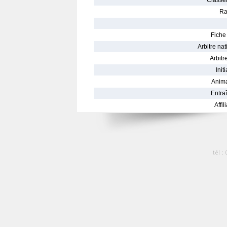
Classe
Ra
Fiche 
Arbitre nat
Arbitre
Init
Anima
Entraî
Affil
tél :