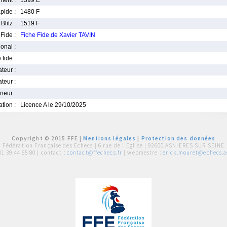
ment :
1399 E
pide :
1480 F
Blitz :
1519 F
Fide :
Fiche Fide de Xavier TAVIN
ional :
 fide :
iateur :
teur :
neur :
iation :
Licence A le 29/10/2025
Copyright © 2015 FFE |
Mentions légales
|
Protection des données
Fédération Française des Echecs |
6 rue de l'Eglise | 92600 ASNIERES SUR SEINE
01 39 44 65 80
| contact :
contact@ffechecs.fr
| webmestre :
erick.mouret@echecs.as