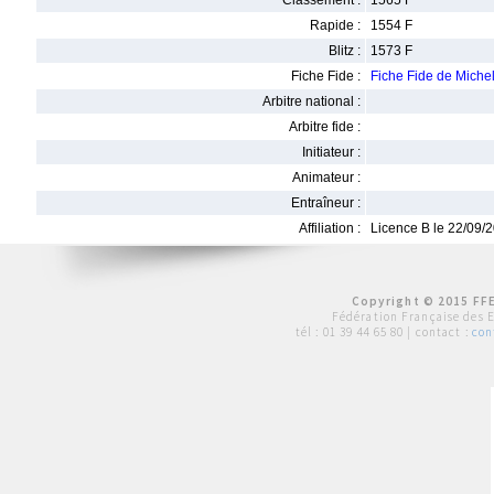
Classement :
1565 F
Rapide :
1554 F
Blitz :
1573 F
Fiche Fide :
Fiche Fide de Mic
Arbitre national :
Arbitre fide :
Initiateur :
Animateur :
Entraîneur :
Affiliation :
Licence B le 22/09/
Copyright © 2015 FFE
Fédération Française des 
tél :
01 39 44 65 80
| contact :
con