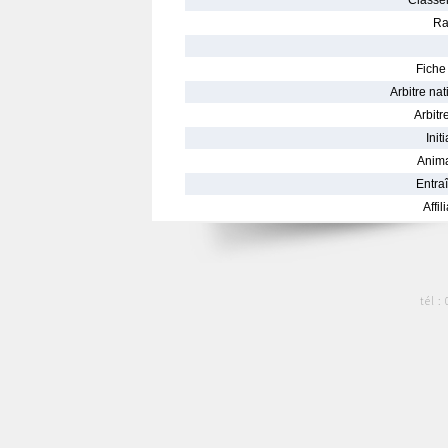
Classe
Ra
Fiche 
Arbitre nat
Arbitre
Init
Anima
Entraî
Affil
tél :