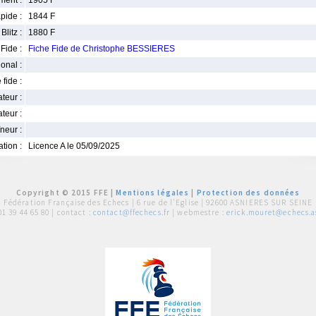
ment :
1905 F
pide :
1844 F
Blitz :
1880 F
Fide :
Fiche Fide de Christophe BESSIERES
ional :
 fide :
iateur :
teur :
neur :
iation :
Licence A le 05/09/2025
Copyright © 2015 FFE |
Mentions légales
|
Protection des données
Fédération Française des Echecs |
6 rue de l'Eglise | 92600 ASNIERES SUR SEINE
01 39 44 65 80
| contact :
contact@ffechecs.fr
| webmestre :
erick.mouret@echecs.as