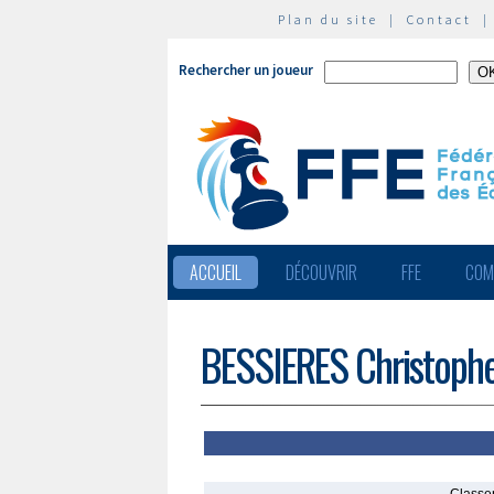
Plan du site
|
Contact
Rechercher un joueur
ACCUEIL
DÉCOUVRIR
FFE
COM
BESSIERES Christoph