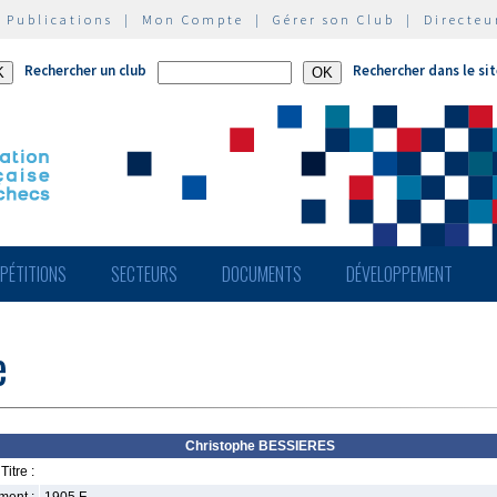
|
Publications
|
Mon Compte
|
Gérer son Club
|
Directeu
Rechercher un club
Rechercher dans le si
PÉTITIONS
SECTEURS
DOCUMENTS
DÉVELOPPEMENT
e
Christophe BESSIERES
Titre :