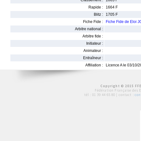
Classement :
1663 F
Rapide :
1664 F
Blitz :
1705 F
Fiche Fide :
Fiche Fide de Eloi 
Arbitre national :
Arbitre fide :
Initiateur :
Animateur :
Entraîneur :
Affiliation :
Licence A le 03/10/
Copyright © 2015 FFE
Fédération Française des 
tél :
01 39 44 65 80
| contact :
con