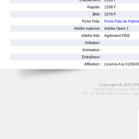
Classement :
1516 F
Rapide :
1538 F
Blitz :
1578 F
Fiche Fide :
Fiche Fide de Patri
Arbitre national :
Arbitre Open 1
Arbitre fide :
Agrément FIDE
Initiateur :
Animateur :
Entraîneur :
Affiliation :
Licence A le 01/09/
Copyright © 2015 FFE
Fédération Française des 
tél :
01 39 44 65 80
| contact :
con