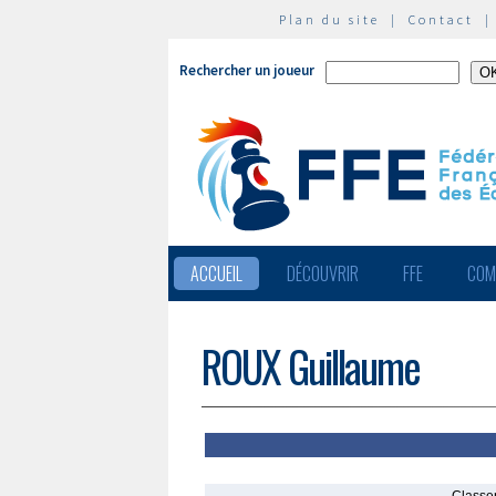
Plan du site
|
Contact
Rechercher un joueur
ACCUEIL
DÉCOUVRIR
FFE
COM
ROUX Guillaume