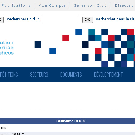
|
Publications
|
Mon Compte
|
Gérer son Club
|
Directeu
Rechercher un club
Rechercher dans le si
PÉTITIONS
SECTEURS
DOCUMENTS
DÉVELOPPEMENT
Guillaume ROUX
Titre :