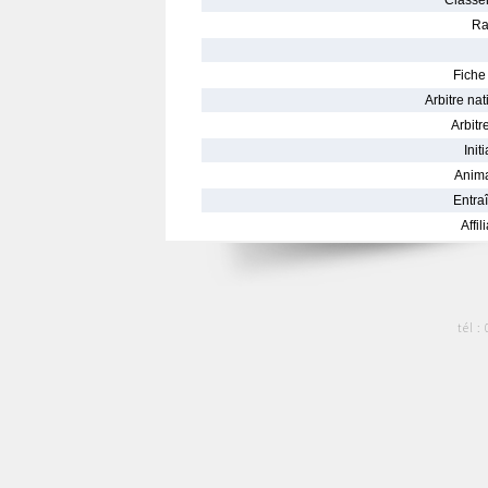
Classe
Ra
Fiche 
Arbitre nat
Arbitre
Init
Anima
Entraî
Affil
tél :