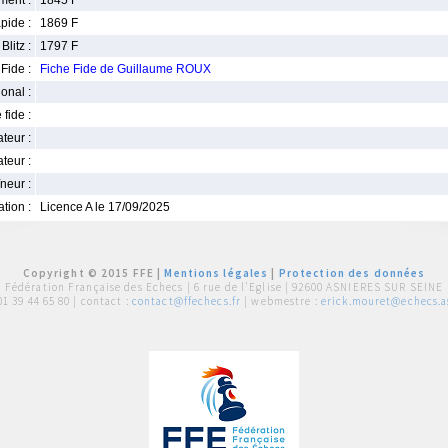
ment :
1845 F
pide :
1869 F
Blitz :
1797 F
Fide :
Fiche Fide de Guillaume ROUX
ional :
 fide :
iateur :
teur :
neur :
iation :
Licence A le 17/09/2025
Copyright © 2015 FFE |
Mentions légales
|
Protection des données
Fédération Française des Echecs |
6 rue de l'Eglise | 92600 ASNIERES SUR SEINE
01 39 44 65 80
| contact :
contact@ffechecs.fr
| webmestre :
erick.mouret@echecs.as