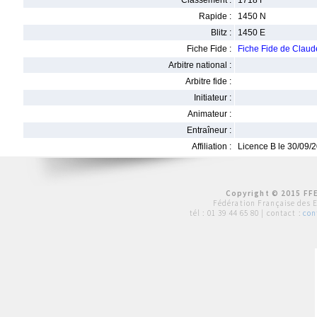
Classement :
1718 F
Rapide :
1450 N
Blitz :
1450 E
Fiche Fide :
Fiche Fide de Clau
Arbitre national :
Arbitre fide :
Initiateur :
Animateur :
Entraîneur :
Affiliation :
Licence B le 30/09/
Copyright © 2015 FFE
Fédération Française des 
tél :
01 39 44 65 80
| contact :
con