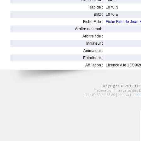
Classement :
1643 F
Rapide :
1070 N
Blitz :
1070 E
Fiche Fide :
Fiche Fide de Jean
Arbitre national :
Arbitre fide :
Initiateur :
Animateur :
Entraîneur :
Affiliation :
Licence A le 13/09/
Copyright © 2015 FFE
Fédération Française des 
tél :
01 39 44 65 80
| contact :
con