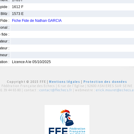
ment :
1703 F
pide :
1612 F
Blitz :
1573 E
Fide :
Fiche Fide de Nathan GARCIA
ional :
 fide :
iateur :
teur :
neur :
iation :
Licence A le 05/10/2025
Copyright © 2015 FFE |
Mentions légales
|
Protection des données
Fédération Française des Echecs |
6 rue de l'Eglise | 92600 ASNIERES SUR SEINE
01 39 44 65 80
| contact :
contact@ffechecs.fr
| webmestre :
erick.mouret@echecs.as