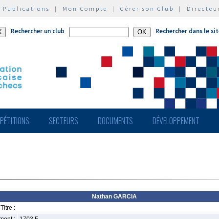
|
Publications
|
Mon Compte
|
Gérer son Club
|
Directeu
Rechercher un club
Rechercher dans le si
PÉTITIONS
SECTEURS
DOCUMENTS
DÉVELOPPEMENT
Nathan GARCIA
Titre :