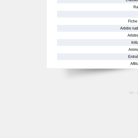
Classe
Ra
Fiche 
Arbitre nat
Arbitre
Init
Anima
Entraî
Affil
tél :