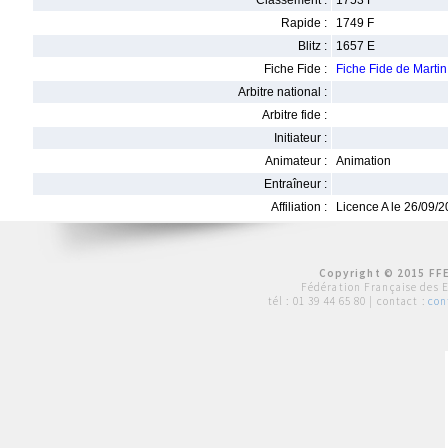
Classement :
1753 F
Rapide :
1749 F
Blitz :
1657 E
Fiche Fide :
Fiche Fide de Mart
Arbitre national :
Arbitre fide :
Initiateur :
Animateur :
Animation
Entraîneur :
Affiliation :
Licence A le 26/09/
Copyright © 2015 FFE
Fédération Française des 
tél :
01 39 44 65 80
| contact :
con