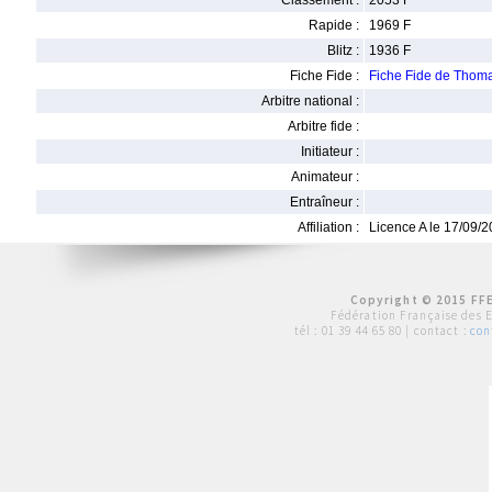
Classement :
2053 F
Rapide :
1969 F
Blitz :
1936 F
Fiche Fide :
Fiche Fide de Tho
Arbitre national :
Arbitre fide :
Initiateur :
Animateur :
Entraîneur :
Affiliation :
Licence A le 17/09/
Copyright © 2015 FFE
Fédération Française des 
tél :
01 39 44 65 80
| contact :
con