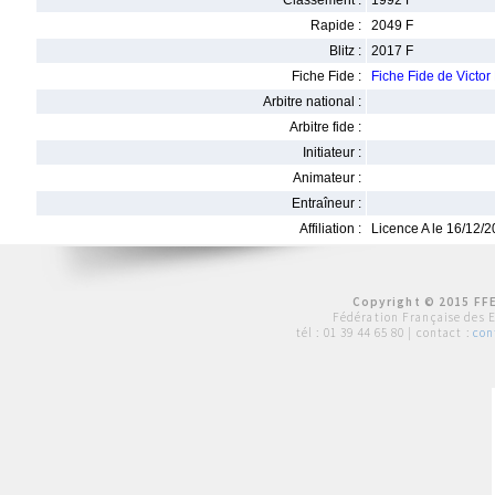
Classement :
1992 F
Rapide :
2049 F
Blitz :
2017 F
Fiche Fide :
Fiche Fide de Vict
Arbitre national :
Arbitre fide :
Initiateur :
Animateur :
Entraîneur :
Affiliation :
Licence A le 16/12/
Copyright © 2015 FFE
Fédération Française des 
tél :
01 39 44 65 80
| contact :
con