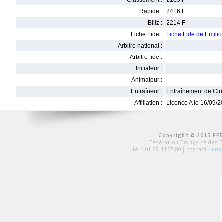
Classement :
2185 F
Rapide :
2416 F
Blitz :
2214 F
Fiche Fide :
Fiche Fide de Emili
Arbitre national :
Arbitre fide :
Initiateur :
Animateur :
Entraîneur :
Entraînement de Cl
Affiliation :
Licence A le 16/09/
Copyright © 2015 FFE
Fédération Française des 
tél :
01 39 44 65 80
| contact :
con