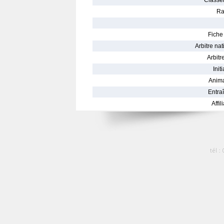
Classe
Ra
Fiche 
Arbitre nat
Arbitre
Init
Anima
Entraî
Affil
tél :