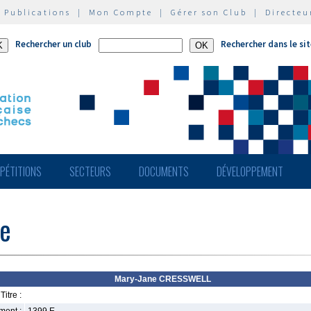
|
Publications
|
Mon Compte
|
Gérer son Club
|
Directeu
Rechercher un club
Rechercher dans le si
PÉTITIONS
SECTEURS
DOCUMENTS
DÉVELOPPEMENT
e
Mary-Jane CRESSWELL
Titre :