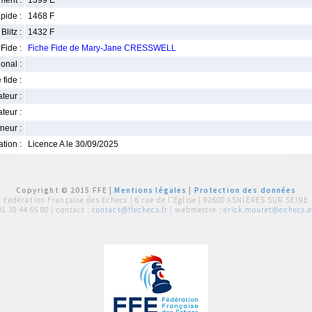
ment :
1399 E
pide :
1468 F
Blitz :
1432 F
Fide :
Fiche Fide de Mary-Jane CRESSWELL
ional :
 fide :
iateur :
teur :
neur :
iation :
Licence A le 30/09/2025
Copyright © 2015 FFE |
Mentions légales
|
Protection des données
Fédération Française des Echecs |
6 rue de l'Eglise | 92600 ASNIERES SUR SEINE
01 39 44 65 80
| contact :
contact@ffechecs.fr
| webmestre :
erick.mouret@echecs.as