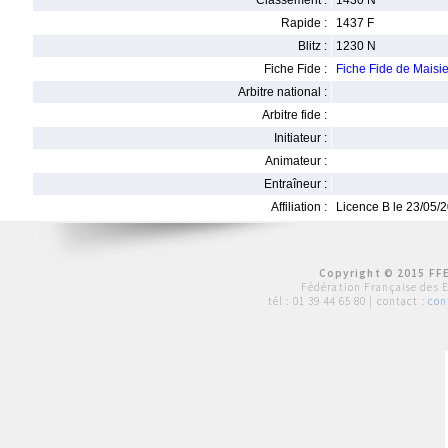
Classement :
1430 N
Rapide :
1437 F
Blitz :
1230 N
Fiche Fide :
Fiche Fide de Mais
Arbitre national :
Arbitre fide :
Initiateur :
Animateur :
Entraîneur :
Affiliation :
Licence B le 23/05/
Copyright © 2015 FFE
Fédération Française des 
tél :
01 39 44 65 80
| contact :
con