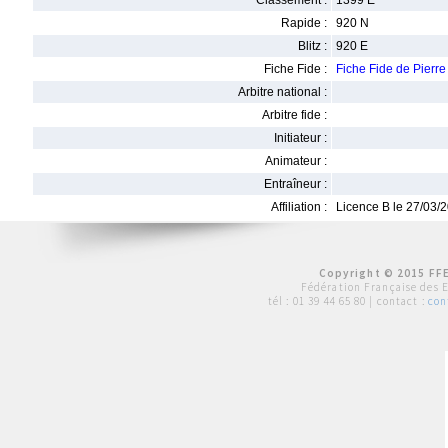
Classement :
1399 E
Rapide :
920 N
Blitz :
920 E
Fiche Fide :
Fiche Fide de Pierr
Arbitre national :
Arbitre fide :
Initiateur :
Animateur :
Entraîneur :
Affiliation :
Licence B le 27/03/
Copyright © 2015 FFE
Fédération Française des 
tél :
01 39 44 65 80
| contact :
con