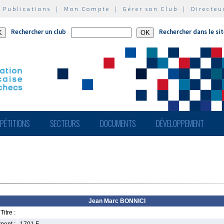
|
Publications
|
Mon Compte
|
Gérer son Club
|
Directeu
Rechercher un club
Rechercher dans le si
PÉTITIONS
SECTEURS
DOCUMENTS
DÉVELOPPEMENT
Jean Marc BONNICI
Titre :