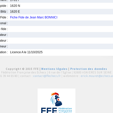
ment :
1701 F
pide :
1620 N
Blitz :
1620 E
Fide :
Fiche Fide de Jean Marc BONNICI
ional :
 fide :
iateur :
teur :
neur :
iation :
Licence A le 11/10/2025
Copyright © 2015 FFE |
Mentions légales
|
Protection des données
Fédération Française des Echecs |
6 rue de l'Eglise | 92600 ASNIERES SUR SEINE
01 39 44 65 80
| contact :
contact@ffechecs.fr
| webmestre :
erick.mouret@echecs.as