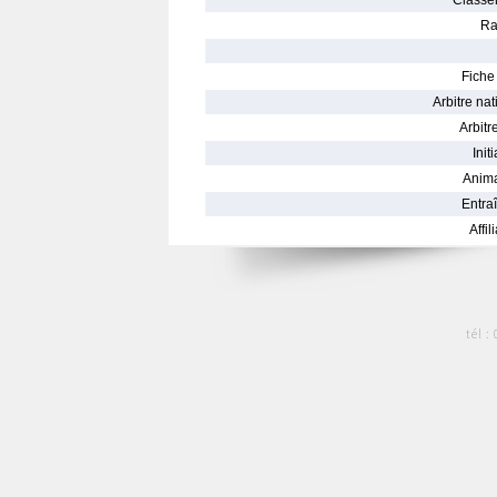
Classe
Ra
Fiche 
Arbitre nat
Arbitre
Init
Anima
Entraî
Affil
tél :