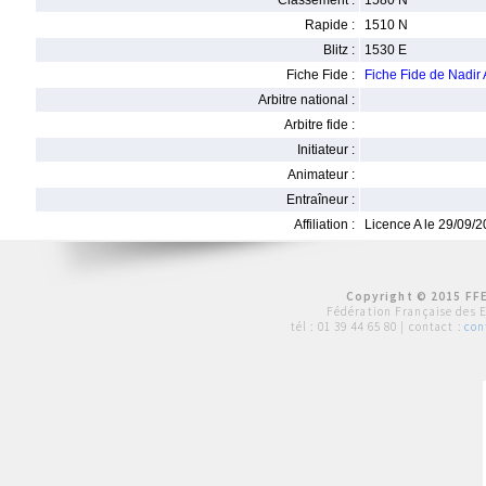
Classement :
1580 N
Rapide :
1510 N
Blitz :
1530 E
Fiche Fide :
Fiche Fide de Nadi
Arbitre national :
Arbitre fide :
Initiateur :
Animateur :
Entraîneur :
Affiliation :
Licence A le 29/09/
Copyright © 2015 FFE
Fédération Française des 
tél :
01 39 44 65 80
| contact :
con