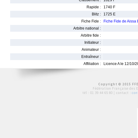
Classement :
1629 F
Rapide :
1740 F
Blitz :
1725 E
Fiche Fide :
Fiche Fide de Aiss
Arbitre national :
Arbitre fide :
Initiateur :
Animateur :
Entraîneur :
Affiliation :
Licence A le 12/10/
Copyright © 2015 FFE
Fédération Française des 
tél :
01 39 44 65 80
| contact :
con