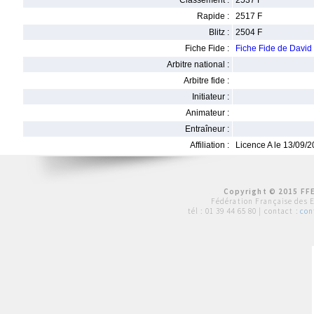
Classement :
2537 F
Rapide :
2517 F
Blitz :
2504 F
Fiche Fide :
Fiche Fide de Dav
Arbitre national :
Arbitre fide :
Initiateur :
Animateur :
Entraîneur :
Affiliation :
Licence A le 13/09/
Copyright © 2015 FFE
Fédération Française des 
tél :
01 39 44 65 80
| contact :
con