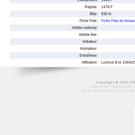
Classement :
1494 F
Rapide :
1476 F
Blitz :
930 N
Fiche Fide :
Fiche Fide de Ama
Arbitre national :
Arbitre fide :
Initiateur :
Animateur :
Entraîneur :
Affiliation :
Licence B le 15/04/
Copyright © 2015 FFE
Fédération Française des 
tél :
01 39 44 65 80
| contact :
con