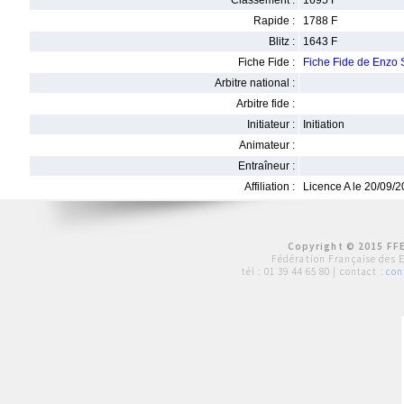
Classement :
1695 F
Rapide :
1788 F
Blitz :
1643 F
Fiche Fide :
Fiche Fide de Enz
Arbitre national :
Arbitre fide :
Initiateur :
Initiation
Animateur :
Entraîneur :
Affiliation :
Licence A le 20/09/
Copyright © 2015 FFE
Fédération Française des 
tél :
01 39 44 65 80
| contact :
con