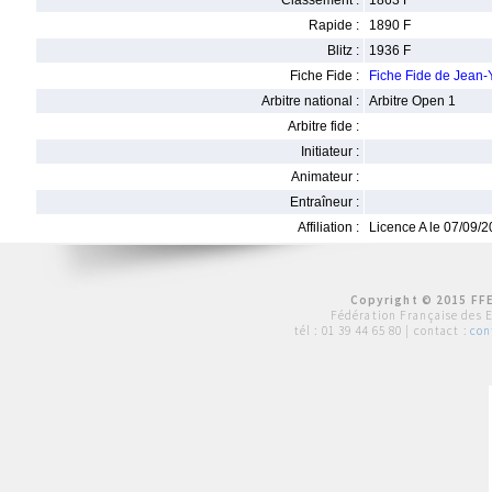
Classement :
1863 F
Rapide :
1890 F
Blitz :
1936 F
Fiche Fide :
Fiche Fide de Jean
Arbitre national :
Arbitre Open 1
Arbitre fide :
Initiateur :
Animateur :
Entraîneur :
Affiliation :
Licence A le 07/09/
Copyright © 2015 FFE
Fédération Française des 
tél :
01 39 44 65 80
| contact :
con