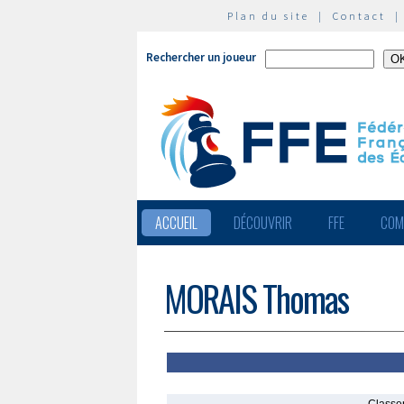
Plan du site
|
Contact
Rechercher un joueur
ACCUEIL
DÉCOUVRIR
FFE
COM
MORAIS Thomas