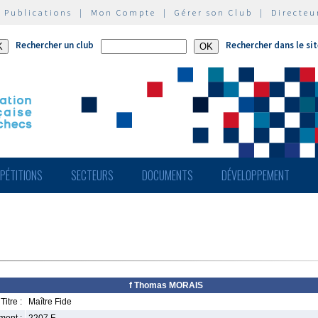
|
Publications
|
Mon Compte
|
Gérer son Club
|
Directeu
Rechercher un club
Rechercher dans le si
PÉTITIONS
SECTEURS
DOCUMENTS
DÉVELOPPEMENT
f Thomas MORAIS
Titre :
Maître Fide