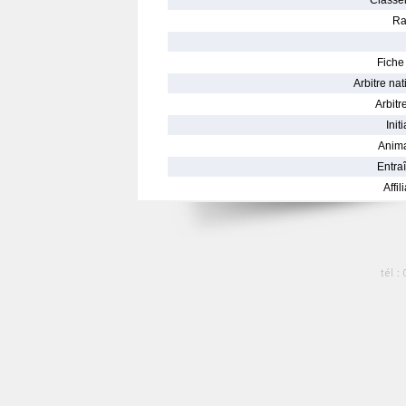
Classe
Ra
Fiche 
Arbitre nat
Arbitre
Init
Anima
Entraî
Affil
tél :