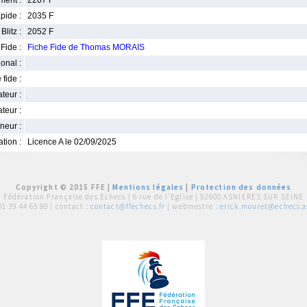
ment :
2207 F
pide :
2035 F
Blitz :
2052 F
Fide :
Fiche Fide de Thomas MORAIS
ional :
 fide :
iateur :
teur :
neur :
iation :
Licence A le 02/09/2025
Copyright © 2015 FFE |
Mentions légales
|
Protection des données
Fédération Française des Echecs |
6 rue de l'Eglise | 92600 ASNIERES SUR SEINE
01 39 44 65 80
| contact :
contact@ffechecs.fr
| webmestre :
erick.mouret@echecs.as