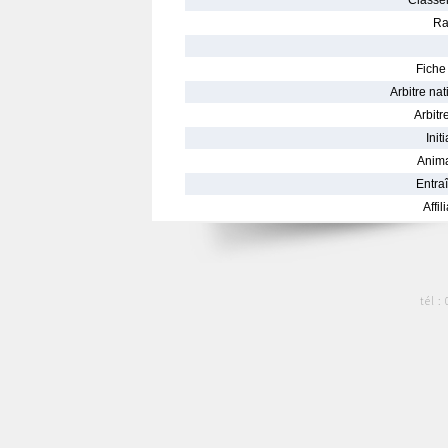
Classe
Ra
Fiche 
Arbitre nat
Arbitre
Init
Anima
Entraî
Affil
tél :