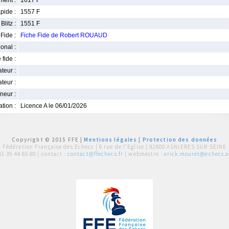
ment :
1617 F
pide :
1557 F
Blitz :
1551 F
Fide :
Fiche Fide de Robert ROUAUD
ional :
 fide :
iateur :
teur :
neur :
iation :
Licence A le 06/01/2026
Copyright © 2015 FFE |
Mentions légales
|
Protection des données
Fédération Française des Echecs |
6 rue de l'Eglise | 92600 ASNIERES SUR SEINE
01 39 44 65 80
| contact :
contact@ffechecs.fr
| webmestre :
erick.mouret@echecs.as