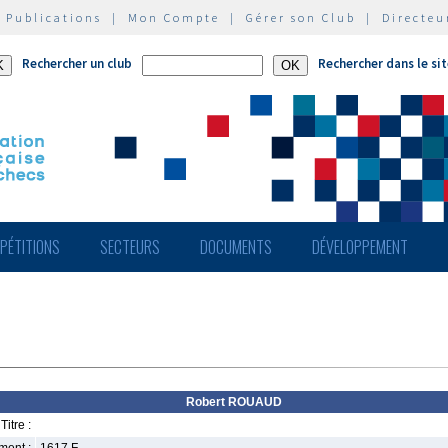
|
Publications
|
Mon Compte
|
Gérer son Club
|
Directeu
Rechercher un club
Rechercher dans le si
PÉTITIONS
SECTEURS
DOCUMENTS
DÉVELOPPEMENT
Robert ROUAUD
Titre :