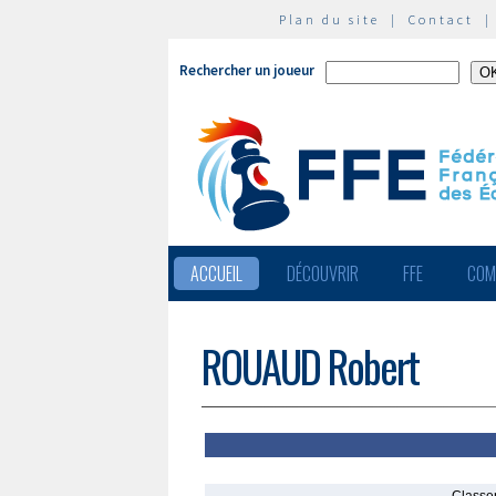
Plan du site
|
Contact
Rechercher un joueur
ACCUEIL
DÉCOUVRIR
FFE
COM
ROUAUD Robert